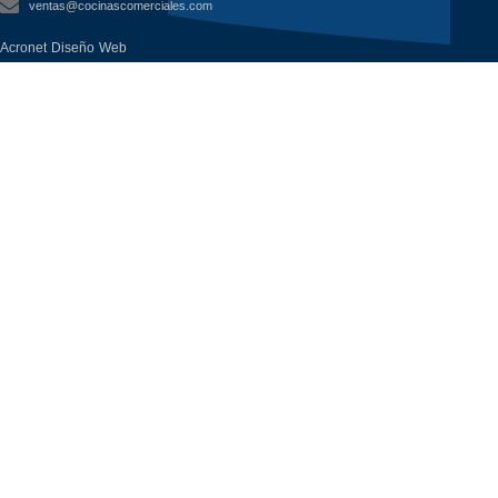
ventas@cocinascomerciales.com
Acronet Diseño Web
Todos