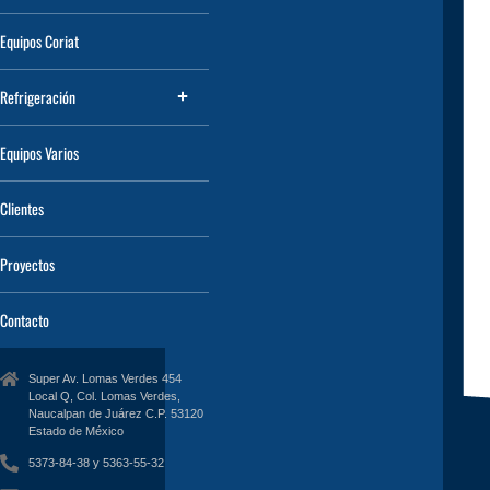
Equipos Coriat
Refrigeración
Equipos Varios
Clientes
Proyectos
Contacto
Super Av. Lomas Verdes 454
Local Q, Col. Lomas Verdes,
Naucalpan de Juárez C.P. 53120
Estado de México
5373-84-38 y 5363-55-32