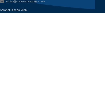
ventas@cocinascomerciales.com
Acronet Diseño Web
Todos