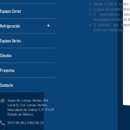
frente: 0.290 m, fondo
1 capa de piedra refrac
Equipos Coriat
2 quemadores tubu
inoxidable de 36,000 B
Refrigeración
2 válvulas gas import
CSA uso comercial.
Equipos Varios
Clientes
Proyectos
Contacto
Super Av. Lomas Verdes 454
Local Q, Col. Lomas Verdes,
Naucalpan de Juárez C.P. 53120
Estado de México
5373-84-38 y 5363-55-32