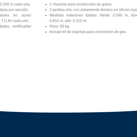
: 0.540 m cada una.
2 charolas para recolección de grasa.
taria por sección.
2 perillas zinc con aislamiento térmico en silicón rojo
lares en acero
Medidas exteriores totales: frente: 0.590 m, fon
.T.U./hr cada uno.
0.810 m, alto: 0.310 m.
adas, certificadas
Peso: 60 kg.
Incluye kit de espreas para conversión de gas.