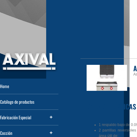
A
A
Home
Catálogo de productos
CARACTERÍSTICAS
Fabricación Especial
1 respaldo bajo de 0.0
2 parrillas reversibles
Cocción
área útil de: