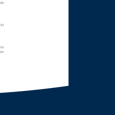
 de
 es
 no
ser