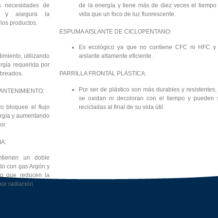
as necesidades de
de la energía y tiene más de diez veces el tiempo
l y asegura la
vida que un foco de luz fl­uorescente.
los productos.
ESPUMA AISLANTE DE CICLOPENTANO:
Es ecológico ya que no contiene CFC ni HFC y
imiento, utilizando
aislante altamente eficiente.
rgía requerida por
breados.
PARRILLA FRONTAL PLÁSTICA:
Por ser de plástico son más durables y resistentes,
ANTENIMIENTO:
se oxidan ni decoloran con el tiempo y pueden 
 bloquee el fl­ujo
recicladas al final de su vida útil.
ergía y aumentando
or.
A:
ntienen un doble
do con gas Argón y
lo que reducen la
por radiación.