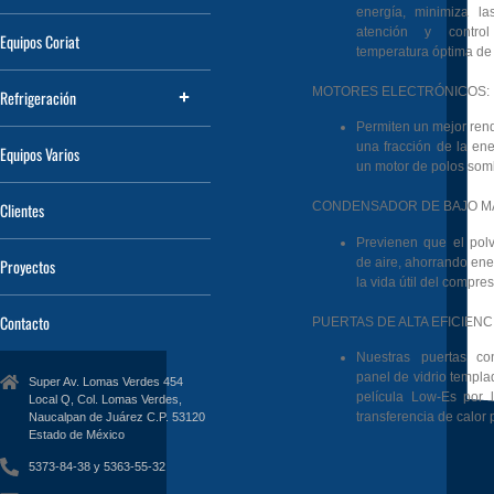
energía, minimiza l
atención y contro
Equipos Coriat
temperatura óptima de 
MOTORES ELECTRÓNICOS:
Refrigeración
Permiten un mejor rend
una fracción de la ene
Equipos Varios
un motor de polos som
Clientes
CONDENSADOR DE BAJO M
Previenen que el polvo
de aire, ahorrando en
Proyectos
la vida útil del compres
Contacto
PUERTAS DE ALTA EFICIENCI
Nuestras puertas co
panel de vidrio templa
Super Av. Lomas Verdes 454
película Low-Es por 
Local Q, Col. Lomas Verdes,
transferencia de calor 
Naucalpan de Juárez C.P. 53120
Estado de México
5373-84-38 y 5363-55-32