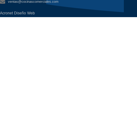
ventas@cocinascomerciales.com
Acronet Diseño Web
Todos